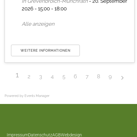
in Grevenbroich-Münchrath
- 20. September
2026 - 15:00 - 18:00
Alle anzeigen
WEITERE INFORMATIONEN
1
2
3
4
5
6
7
8
9
Powered by
Events Manager
Impressum
Datenschutz
AGB
Webdesign