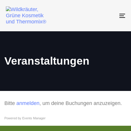
To
na
Veranstaltungen
Bitte
anmelden
, um deine Buchungen anzuzeigen.
Powered by
Events Manager